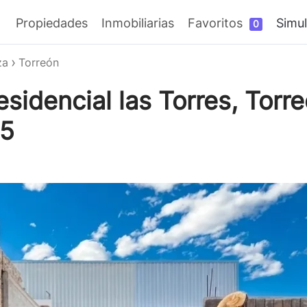
Propiedades
Inmobiliarias
Favoritos
Simul
0
za
Torreón
sidencial las Torres, Torr
85