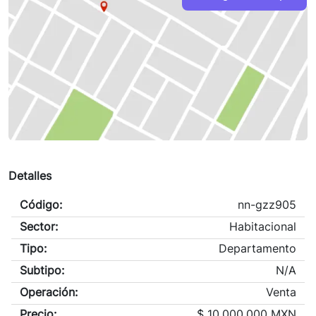
Detalles
Código:
nn-gzz905
Sector:
Habitacional
Tipo:
Departamento
Subtipo:
N/A
Operación:
Venta
Precio:
$
10,000,000 MXN